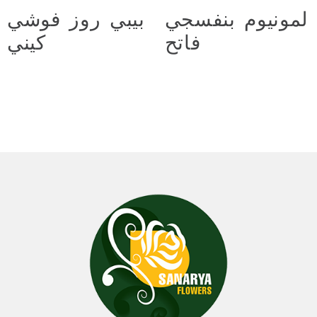
لمونيوم بنفسجي
بيبي روز فوشي
فاتح
كيني
د.ع
10.000
د.ع
22.000
Add to cart
Add to cart