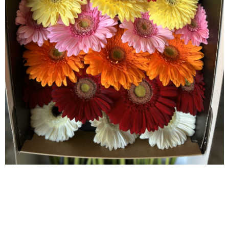
جربرة هولندي