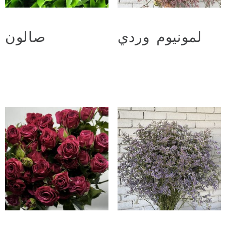
لمونيوم وردي
صالون
د.ع
14.000
د.ع
22.000
Add to cart
Add to cart