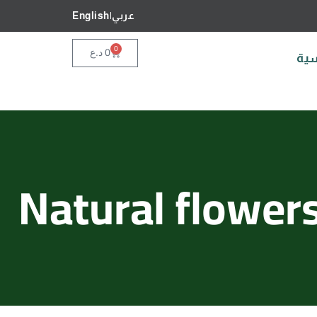
عربي
|
English
0
0
د.ع
سية
Natural flower