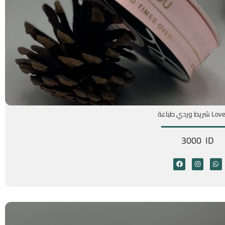
يط وردي طباعة
3000 ID