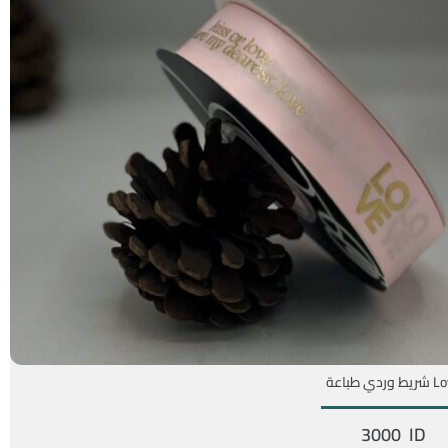
 وردي طباعة
3000 ID