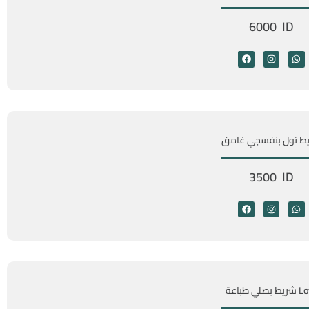
6000 ID
ط تول بنفسجي غامق
3500 ID
 بصلي طباعة