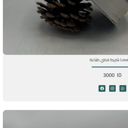
يط فضي طباعة
3000 ID