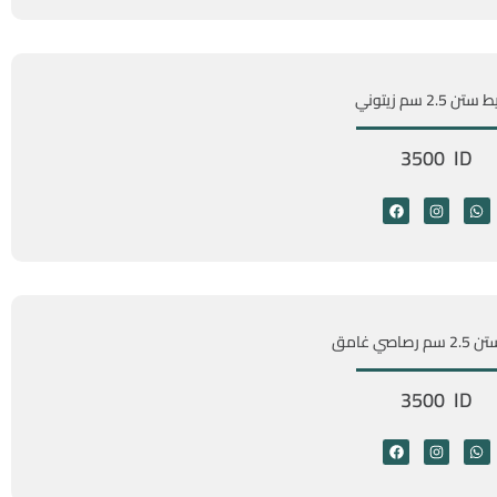
ن 2.5 سم زيتوني
3500 ID
صاصي غامق
3500 ID