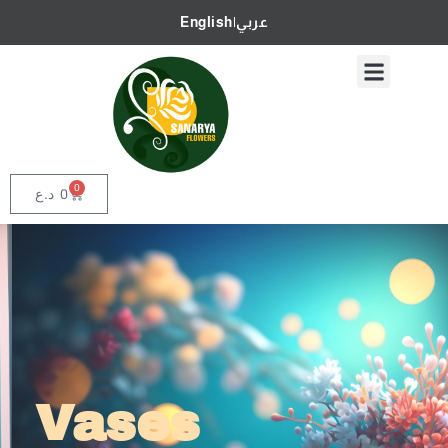
English
|
عربي
0
د.ع
0
Vases