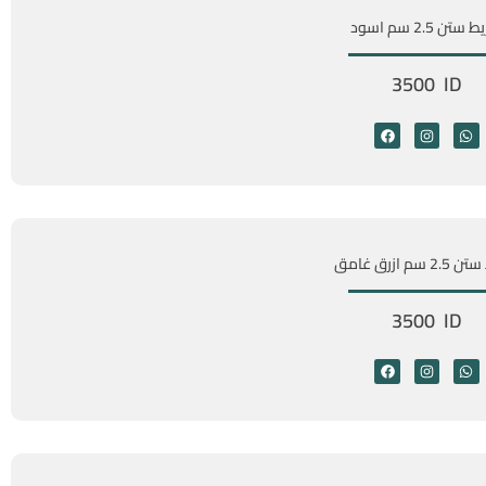
ستن 2.5 سم اسود
3500 ID
سم ازرق غامق
3500 ID