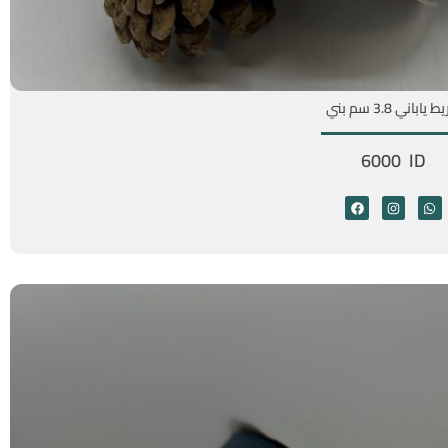
ياباني 3.8 سم بني
6000 ID