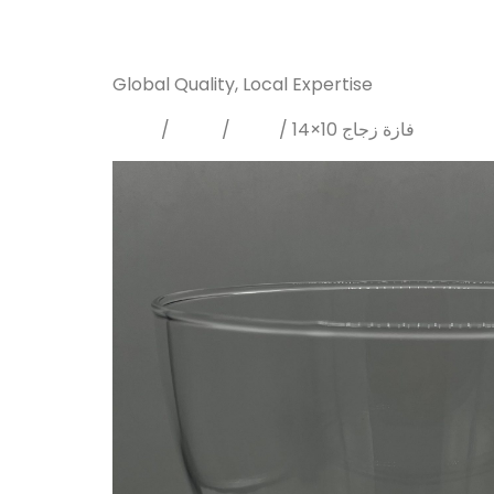
Sanarya Flowers
Global Quality, Local Expertise
Home
Vases
Glass
/
/
/ 14×10 فازة زجاج