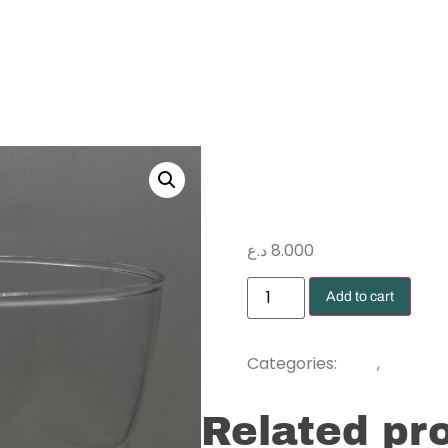
د.ع
8.000
Add to cart
Glass
Vases
Categories:
,
Related pr