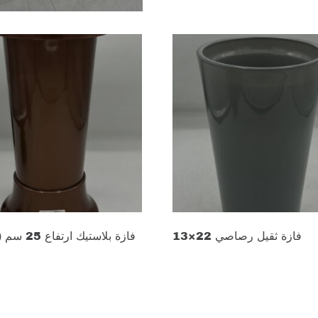
13×22 فازة ثقيل رصاصي
فازة بلاستيك ا
د.ع
15.000
0
Add to cart
cart