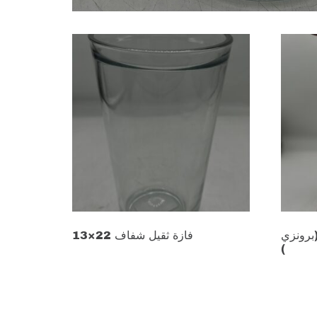
رتفاع 25 سم (برونزي
13×22 فازة ثقيل شفاف
)
د.ع
13.000
د.ع
5.00
Add to cart
Add to 