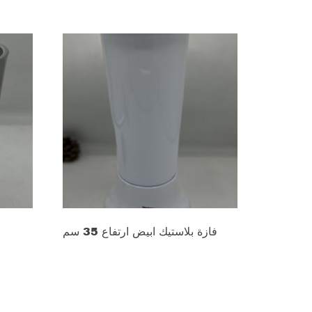
فازة بلاستيك ابيض ارتفاع 35 سم
د.ع
8.000
Add to cart