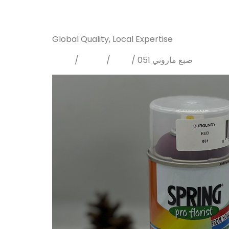
Sanarya Flowers
Global Quality, Local Expertise
Home
Sprays
Dyes
/
/
/ صبغ ماروني 051