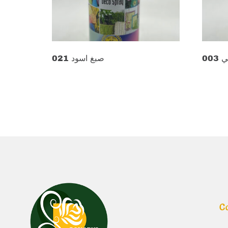
00
صبغ اسود 021
د.ع
13.000
د.ع
13.0
Add to cart
Add to 
C