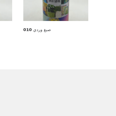
صبغ وردي 010
د.ع
13.000
Add to cart