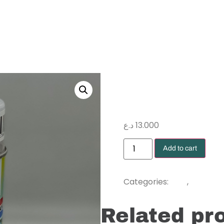
051
د.ع
13.000
Add to cart
Dyes
Sprays
Categories:
,
Related pr