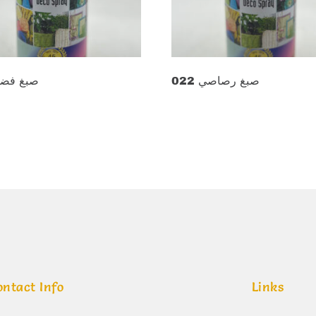
صبغ رصاصي 022
صبغ فضي 3
00
د.ع
13.000
cart
Add to cart
ontact Info
Links