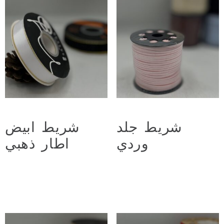
شريط جلد
شريط ابيض
وردي
اطار ذهبي
د.ع
3.500
د.ع
6.000
Add to cart
Add to cart