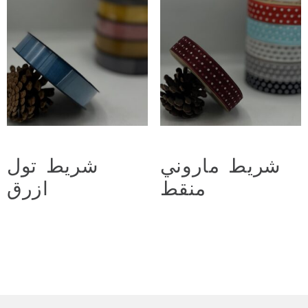
شريط ماروني
شريط تول
منقط
ازرق
د.ع
3.500
د.ع
3.500
Add to cart
Add to cart