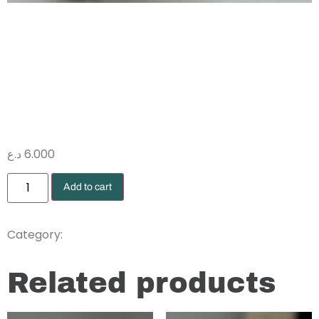
شريط ياباني
3.8 سم بني
د.ع
6.000
Add to cart
Tapes
Category:
Related products