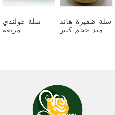
سلة ظفيرة هاند
سلة هولندي
ميد حجم كبير
مربعة
د.ع
5.000
د.ع
8.000
Add to cart
Add to cart