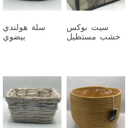
سيت بوكس
سلة هولندي
خشب مستطيل
بيضوي
د.ع
5.000
د.ع
8.000
Add to cart
Add to cart