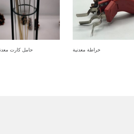
خراطة معدنية
حامل كارت معدن
0
د.ع
8.000
cart
Add to cart