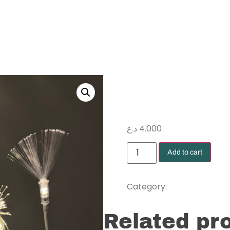
 ضوئية
د.ع
4.000
Add to cart
Supplies
Category:
Related pr