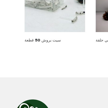
ي حلقة
سيت بروش 50 قطعة
د.ع
12.000
د.ع
1.50
Add to cart
Add to 