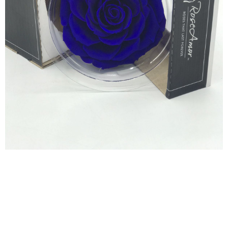
روز ازرق غامق
محنط