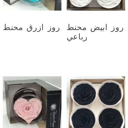
روز ابيض محنط
روز ازرق محنط
د.ع
20.000
رباعي
د.ع
44.000
Add to cart
Add to cart