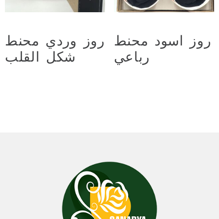
روز اسود محنط
روز وردي محنط
رباعي
شكل القلب
د.ع
30.000
د.ع
44.000
Add to cart
Add to cart