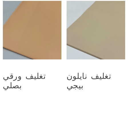
تغليف نايلون
تغليف ورقي
بيجي
بصلي
د.ع
2.250
د.ع
2.500
Add to cart
Add to cart