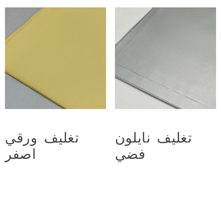
تغليف نايلون
تغليف ورقي
فضي
اصفر
د.ع
2.500
د.ع
2.250
Add to cart
Add to cart