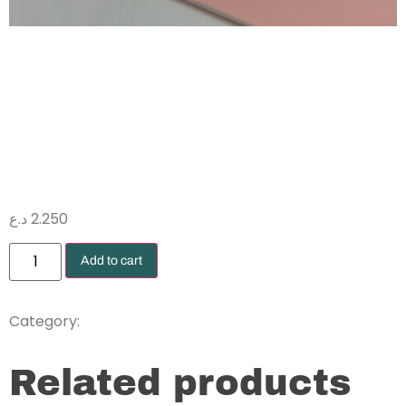
تغليف نايلون
وردي فاتح
د.ع
2.250
Add to cart
Wrapping Papers
Category:
Related products