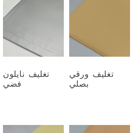
تغليف ورقي
تغليف نايلون
بصلي
فضي
د.ع
2.250
د.ع
2.500
Add to cart
Add to cart