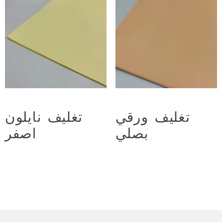
تغليف ورقي
تغليف نايلون
بصلي
اصفر
د.ع
2.250
د.ع
2.250
Add to cart
Add to cart