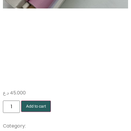
تغليف ايطالي
رول بنفسجي
50 متر
د.ع
45.000
Add to cart
Wrapping Papers
Category: