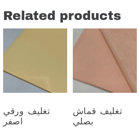
Related products
تغليف قماش
تغليف ورقي
بصلي
اصفر
د.ع
2.500
د.ع
2.500