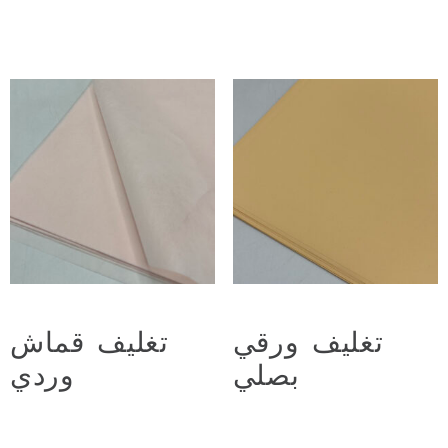
Add to cart
Add to cart
تغليف ورقي
تغليف قماش
بصلي
وردي
د.ع
2.500
د.ع
2.500